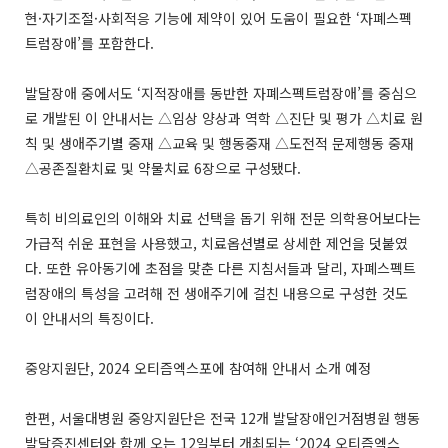
현·자기조절·사회적응 기능에 제약이 있어 도움이 필요한 ‘자폐스펙
트럼장애’를 포함한다.
발달장애 중에서도 ‘지적장애를 동반한 자폐스펙트럼장애’를 중심으
로 개발된 이 안내서는 △임상 양상과 역학 △진단 및 평가 △치료 원
칙 및 생애주기별 중재 △교육 및 행동중재 △도전적 문제행동 중재
△공존질환치료 및 약물치료 6장으로 구성됐다.
특히 비의료인의 이해와 치료 선택을 돕기 위해 전문 의학용어보다는
가급적 쉬운 표현을 사용했고, 치료옵션별로 상세한 제언을 덧붙였
다. 또한 유아동기에 초점을 맞춘 다른 지침서들과 달리, 자폐스펙트
럼장애의 특성을 고려해 전 생애주기에 걸친 내용으로 구성한 것도
이 안내서의 특징이다.
중앙지원단, 2024 오티즘엑스포에 참여해 안내서 소개 예정
한편, 서울대병원 중앙지원단은 전국 12개 발달장애인거점병원 행동
발달증진센터와 함께 오는 12일부터 개최되는 ‘2024 오티즘엑스