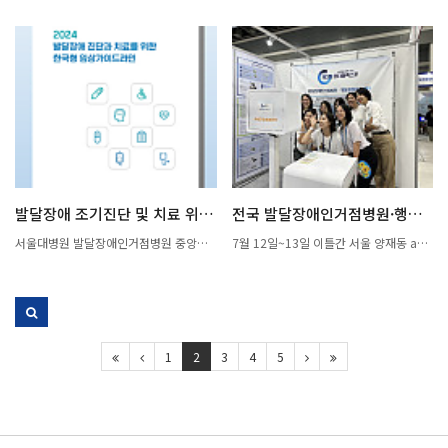
참석해주신 모든 분께 감사 말씀을 전합
이 들었습니다. 오티즘(Autism)은 자폐성
에 마쳤습니다. 참석해주신 분들 모두 감
북부지역장애인보건의료센터(이하 서울
니다. <주제발표> -자폐 리빙랩 및 진단
장애의 영문 표현입니다. 오티즘(자폐성
사 드립니다. ○ 일 시 : 2024. 11. 15(금)
북부센터)는 지난 4일 서울대학교병원 발
평가를 위한 AI의 활용 (도례미 연구교수,
장애)은 세상을 인식하고 상호작용하는
09:30 ~ 12:00 ○ 장 소 : 어린이병원 지
달장애인거점병원·행동발달증진센터와
서울대병원 의생명연구원) -자폐 디지털
방식에 영향을 미치는 복잡하고 이질적인
하1층 제일제당홀 ○ 주 제 : 발달장애 영
함께 지역 발달장애인의 건강권 증진을
치료제의 전망 (장수민 부센터장, 서울대
신경발달장애입니다. 오티즘(자폐성장애)
유아 부모교육 ○ 주 최 : 서울대학교병원
위한 업무 협약을 체결했다. 이번 협약을
병원 발달장애인거점병원) -신경발달장애
의 핵심적인 특징으로는 사회적 의사소통
발달장애인 거점병원·행동발달증진센터
통해 양 기관은 발달장애인의 건강 증진
아동의 사회성 증진을 위한 상황 이야기
및 상호작용 장애, 제한적이고 반복적인
○ 대 상 : 지역 언어치료협력센터 언어재
과 의료서비스의 질 향상의 필요성에 깊
비디오 프로그램 개발 및 효과성 평가 연
행동 패턴, 감각 민감성, 변화에 따른 전환
활사, 전국 발달장애인 거점병원 및 유관
이 공감하고 발달장애인의 통합건강관리
구 발표 (허수연 특수교사, 서울대병원 발
및 적응의 어려움 등이 있습니다. 오티즘
기관 전문가, 발달장애 양육자 등 ○ 내 용
및 보건의료복지 서비스 연계를 위해 상
달장애인거점병원) -자폐 전임상 모델로
(자폐성장애)은 광범위한 증상, 능력 및
: 1. 가정에서 자녀의 행동지원 돕기 - 허
호 협력하기로 약속했다. 주요 협력 사항
발열반응(Fever response) 이해, 그리고
특성이 사람마다 매우 다양하기 때문에
수연 특수교사(서울대병원 행동발달증진
은 ▲발달장애인 통합건강관리 및 보건의
섬광(FLASH)으로 나아가기 (허준렬 교수,
자폐스펙트럼장애(Autism Spectrum Di
센터) 2. 자폐스펙트럼 영유아의 의사소
료복지 서비스 연계 ▲발달장애인 건강검
발달장애 조기진단 및 치료 위한 한국…
전국 발달장애인거점병원·행동발달증진센…
하버드 의과대학)
sorder)라고 부르기도 합니다.
통 촉진을 위한 부모주도중재 - 송승하 언
진, 진료, 재활 등 의료서비스 제공 지원
어치료사(서울대병원 행동발달증진센터)
▲발달장애인과 보건의료 인력 대상 장애
서울대병원 발달장애인거점병원 중앙지
7월 12일~13일 이틀간 서울 양재동 aT
*2025 상반기 의사소통지원세미나와 연
인 건강권 교육 등이다. 서울북부센터 이
원단, 2024 가이드라인 펴내 의료인 및
센터 제 2전시장에서 개최된 발달장애 전
계예정 <세미나 강의 자료 다운 url> htt
지선 센터장(서울재활병원장)은 “협약으
발달장애 가족 등도 알기 쉽게 제작 [메디
문 박람회 '제3회 오티즘 엑스포' 에 저희
p://nadd-snuh.org/bbs/board.php?
로 발달장애인들이 더 나은 의료서비스를
칼업저버 박선재 기자] 서울대병원 발달
12개 발달장애인거점병원·행동발달증진
bo_table=m05_06&wr_id=58
받을 수 있는 기반을 마련하게 돼 기쁘
장애인거점병원·행동발달증진센터 중앙
센터가 함께 참여하여 발달장애에 대한
다”며, “앞으로도 발달장애인의 건강권
지원단(단장 김붕년, 이하 중앙지원단)이
통합적 정보를 제공하고 관련 홍보를 진
증진을 위해 맞춤형 건강관리 프로그램을
최근 ‘발달장애 진단과 치료를 위한 한국
행하였습니다.
1
2
3
4
5
개발하고 건강한 삶을 누릴 수 있도록 지
형 임상가이드라인 2024’을 발표했다. 이
속적인 협력을 위해 최선을 다하겠다”고
가이드라인은 중앙지원단을 중심으로, 전
말했다. 서울대학교병원 발달장애인거점
국 발달장애인거점병원이 국내외 임상지
병원·행동발달증진센터 김붕년 센터장은
침과 최근 10년간의 연구·문헌을 총망라
“우리 센터는 발달장애인의 행동 및 정서
해 개발한 근거 기반 안내서다. 의료전문