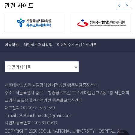
문제를 이해하고 치료하기 위한 전문적인
가뿐 아니라 발달장애인과 가족, 시민단
관련 사이트
접근을 제공하며 통합적인 건강관리 서비
체 및 행정가 등을 대상으로 필요한 정보
스를 통해 이들이 더 나은 삶을 영위할 수
를 알기 쉽게 전달하고, 발달장애의 조기
있도록 돕겠다”며 “협약을 계기로 각 기
진단 및 통합적 치료에 있어 최선의 의사
관의 전문성을 바탕으로 지역사회 자원을
결정을 돕기 위해 제작됐다. 장애인복지
결합해 지속적으로 협력하겠다”고 밝혔
법에 따르면 발달장애는 지적 능력의 발
다. 한편 서울북부센터는 향후에도 발달
달이 불충분해 사회생활에 어려움을 겪는
장애인의 건강 지원을 위해 장애인 건강
‘지적장애’와 자폐증으로 인해 언어·신체
이용약관
개인정보처리방침
이메일주소무단수집거부
보건관리, 보건·의료·복지 연계, 발달장
표현·자기조절·사회적응 기능에 제약이
애인의 지역사회 통합을 위한 네트워크
있어 도움이 필요한 ‘자폐스펙트럼장
확장과 교육사업을 확대해 나갈 방침이
애’를 포함한다. 발달장애 중에서도 ‘지적
다. -장애인 곁을 든든하게 지켜주는 대안
장애를 동반한 자폐스펙트럼장애’를 중심
언론 에이블뉴스(ablenews.co.kr)- -에
으로 개발된 이 안내서는 △임상 양상과
이블뉴스 기사 제보 및 보도자료 발송 abl
역학 △진단 및 평가 △치료 원칙 및 생애
enews@ablenews.co.kr- 출처 : 에이블
주기별 중재 △교육 및 행동중재 △도전
뉴스(https://www.ablenews.co.kr)
적 문제행동 중재 △공존질환치료 및 약
서울대학교병원 발달장애인거점병원·행동발달증진센터
물치료 6장으로 구성됐다. 특히 비의료인
주소 : 서울특별시 종로구 창경궁로22길 11-4 새마을금고 A동 2층 서울대학
의 이해와 치료 선택을 돕기 위해 전문 의
교병원 발달장애인거점병원 행동발달증진센터
학용어보다는 가급적 쉬운 표현을 사용했
고, 치료옵션별로 상세한 제언을 덧붙였
대표전화 : 02-2072-1546,1549
다. 또한 유아동기에 초점을 맞춘 다른 지
E-mail :
2020snuh.naddc@gmail.com
침서들과 달리, 자폐스펙트럼장애의 특성
사업자등록번호 :
208-82-01633
을 고려해 전 생애주기에 걸친 내용으로
구성한 것도 이 안내서의 특징이다. 중앙
COPYRIGHT 2020 SEOUL NATIONAL UNIVERSITY HOSPITAL. ALL
지원단, 2024 오티즘엑스포에 참여해 안