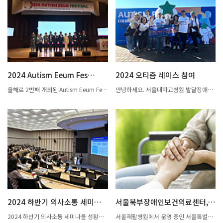
2024 Autism Eeum Fes…
2024 오티즘 레이스 참여
올해로 2번째 개최된 Autism Eeum Fest
안녕하세요. 서울대학교병원 발달장애인
ival은「한국과학기술연구원 & 키스트미
거점병원·행동발달증진센터입니다. 이번
래재단 & 서울대학교병원 발달장애인거
2024년 10월 26일에 저희 센터 선생님
점병원 중앙지원단」함께 자폐에 대한 연
들과 예쁜 2명의 친구들과 함께 오티즘 레
구와 임상을 서로 잇는다는 ‘이음(Eeu
이스를 다녀왔습니다! 올해는 작년보다
m)’의 의미를 가진「Autism Eeum Festi
더 많은 인원이 참가해서 더욱더 뜻깊었
val」을 공동 개최하여 발달장애에 대한
습니다 ^^ 내년에는 더 긴 코스를 도전해
최신지견 및 관련 연구 동향과 함께 임상
볼까 합니다~~! 오티즘 레이스는 (사)한
적 통합적 지원 프로그램 연구 등을 소개
국자폐인사랑협회와 서울특별시 그리고
하는 페스티벌입니다. 올해도 「키스트미
하나은행이 뜻을 합해 오티즘(자폐성장
래재단」에서 발달장애인 미술 작품관람
애)에 대한 이해와 존중을 확산하고자 마
(심상心象_마주한 시선)과 자폐인 오케
련한 자폐성장애 인식개선 캠페인입니다.
스트라 드림위드 앙상블의 공연 무대 등
이런 뜻 깊은 캠페인을 진행하는 현장에
2024 하반기 의사소통 세미나 개최
서울북부장애인보건의료센터, 서울대병원…
큰 감동을 선사한 풍성한 행사로 페스티
직접 참여하여 다함께 완주를 하고 오니
벌이 한층 더 밝은 분위기가 되었습니다.
너무나 뿌듯하고 뜻깊은 하루였다는 생각
2024 하반기 의사소통 세미나를 성황리
서울재활병원에서 운영 중인 서울특별시