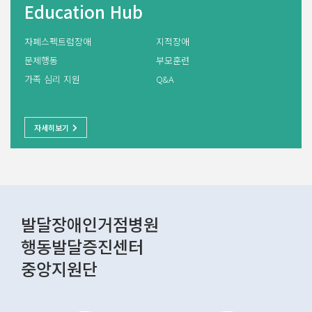
Education Hub
자폐스펙트럼장애
지적장애
문제행동
부모훈련
가족 심리 지원
Q&A
자세히보기
발달장애인거점병원
행동발달증진센터
중앙지원단